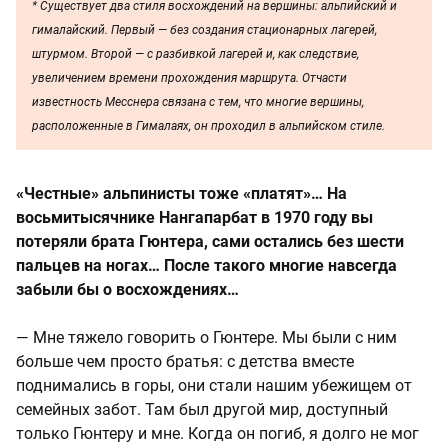
* Существует два стиля восхождений на вершины: альпийский и
гималайский. Первый — без создания стационарных лагерей,
штурмом. Второй — с разбивкой лагерей и, как следствие,
увеличением времени прохождения маршрута. Отчасти
известность Месснера связана с тем, что многие вершины,
расположенные в Гималаях, он проходил в альпийском стиле.
«Честные» альпинисты тоже «платят»… На
восьмитысячнике Нангапарбат в 1970 году вы
потеряли брата Гюнтера, сами остались без шести
пальцев на ногах… После такого многие навсегда
забыли бы о восхождениях…
— Мне тяжело говорить о Гюнтере. Мы были с ним
больше чем просто братья: с детства вместе
поднимались в горы, они стали нашим убежищем от
семейных забот. Там был другой мир, доступный
только Гюнтеру и мне. Когда он погиб, я долго не мог