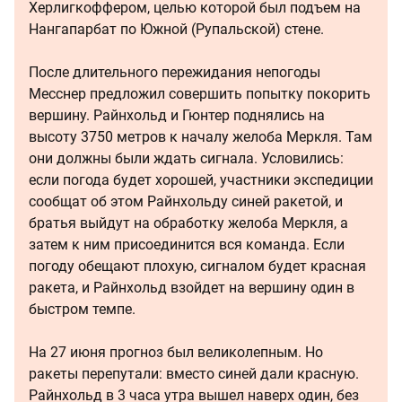
Херлигкоффером, целью которой был подъем на
Нангапарбат по Южной (Рупальской) стене.
После длительного пережидания непогоды
Месснер предложил совершить попытку покорить
вершину. Райнхольд и Гюнтер поднялись на
высоту 3750 метров к началу желоба Меркля. Там
они должны были ждать сигнала. Условились:
если погода будет хорошей, участники экспедиции
сообщат об этом Райнхольду синей ракетой, и
братья выйдут на обработку желоба Меркля, а
затем к ним присоединится вся команда. Если
погоду обещают плохую, сигналом будет красная
ракета, и Райнхольд взойдет на вершину один в
быстром темпе.
На 27 июня прогноз был великолепным. Но
ракеты перепутали: вместо синей дали красную.
Райнхольд в 3 часа утра вышел наверх один, без