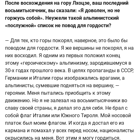
После восхождения на гору Лхоцзе, ваш последний
восьмитысячник, вы сказали: «Я доволен, но не
горжусь собой». Неужели такой альпинистский
«послужной» список не повод для гордости?
— Для тех, кто горы покорял, наверное, это было бы
поводом для гордости. Я же вершины не покорял, я на
них восходил. Я одним из первых положил конец
этому «героическому» альпинизму, зародившемуся в
30-х годах прошлого века. В целях пропаганды в СССР,
Германии и Италии горы изображались врагами, а
альпинисты, сумевшие подняться на вершину, —
героями. Меня пытались приобщить к этому
движению. Но я не залезал на восьмитысячники во
славу своей страны, я делал это для себя. Не брал с
собой флаг Италии или Южного Тироля. Мой носовой
платок был моим флагом. И когда я достал его из
кармана и помахал у всех перед носом, националисты
окрысились на меня. Вот этим я могу гордиться.