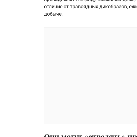
отличие от травоядных дикобразов, еж
добыче.
Они могут «стрелять» и