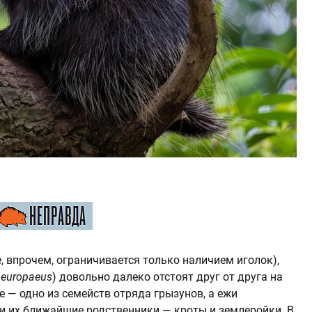
, впрочем, ограничивается только наличием иголок),
 europaeus
) довольно далеко отстоят друг от друга на
 — одно из семейств отряда грызунов, а ежи
и их ближайшие родственники — кроты и землеройки. В