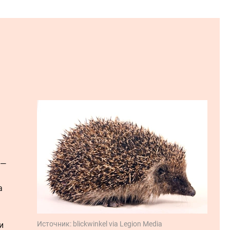
 —
а
Источник:
blickwinkel via Legion Media
и