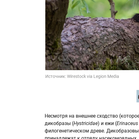
Источник:
Wirestock via Legion Media
Несмотря на внешнее сходство (которое
дикобразы (
Hystricidae
) и ежи (
Erinaceus
филогенетическом древе. Дикобразовые
принадлежат к отряду насекомоядных, 