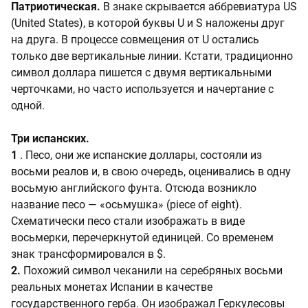
Патриотическая.
В знаке скрывается аббревиатура US
(United States), в которой буквы U и S наложены друг
на друга. В процессе совмещения от U остались
только две вертикальные линии. Кстати, традиционно
символ доллара пишется с двумя вертикальными
черточками, но часто используется и начертание с
одной.
Три испанских.
1
. Песо, они же испанские доллары, состояли из
восьми реалов и, в свою очередь, оценивались в одну
восьмую английского фунта. Отсюда возникло
название песо — «осьмушка» (piece of eight).
Схематически песо стали изображать в виде
восьмерки, перечеркнутой единицей. Со временем
знак трансформировался в $.
2.
Похожий символ чеканили на серебряных восьми
реальных монетах Испании в качестве
государственного герба. Он изображал Геркулесовы