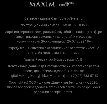
Сетевое издание Сайт VokrugSveta.ru
Регистрационный номер ЭЛ № ФС 77 - 83686
Зарегистрировано Федеральной службой по надзору в сфере
связи, информационных технологий и массовых
коммуникаций (Роскомнадзор) 26.07.2022 18+
Учредитель: Общество с ограниченной ответственностью
«Шкулёв Диджитал Технологии»
Главный редактор: Комаровская А. В.
Контактные данные для государственных органов (в том
числе, для Роскомнадзора): Эл. почта:
digital_vokrugsveta@shkulev.ru телефон: +7(495) 633-57-57
Copyright (с) ООО «Шкулёв Диджитал Технологии», 2026.
Любое воспроизведение материалов сайта без разрешения
редакции воспрещается.