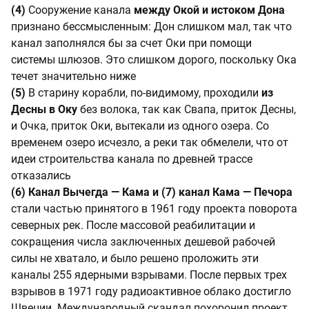
(4)
Сооружение канала
между Окой и истоком Дона
признано бессмысленным: Дон слишком мал, так что
канал заполнялся бы за счет Оки при помощи
системы шлюзов. Это слишком дорого, поскольку Ока
течет значительно ниже
(5)
В старину корабли, по-видимому, проходили
из
Десны в Оку
без волока, так как Свапа, приток Десны,
и Очка, приток Оки, вытекали из одного озера. Со
временем озеро исчезло, а реки так обмелели, что от
идеи строительства канала по древней трассе
отказались
(6) Канал Вычегда — Кама и (7) канал Кама
— Печора
стали частью принятого в 1961 году проекта поворота
северных рек. После массовой реабилитации и
сокращения числа заключенных дешевой рабочей
силы не хватало, и было решено проложить эти
каналы 255 ядерными взрывами. После первых трех
взрывов в 1971 году радиоактивное облако достигло
Швеции. Международный скандал похоронил проект