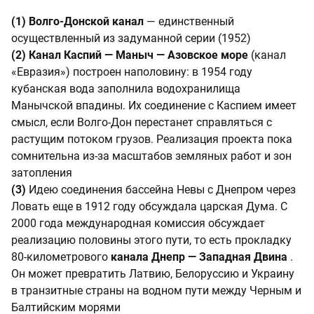
(1) Волго-Донской канал
— единственный
осуществленный из задуманной серии (1952)
(2) Канал Каспий — Маныч — Азовское море
(канал
«Евразия») построен наполовину: в 1954 году
кубанская вода заполнила водохранилища
Манычской впадины. Их соединение с Каспием имеет
смысл, если Волго-Дон перестанет справляться с
растущим потоком грузов. Реализация проекта пока
сомнительна из-за масштабов земляных работ и зон
затопления
(3)
Идею соединения бассейна Невы с Днепром через
Ловать еще в 1912 году обсуждала царская Дума. С
2000 года международная комиссия обсуждает
реализацию половины этого пути, то есть прокладку
80-километрового
канала Днепр — Западная Двина
.
Он может превратить Латвию, Белоруссию и Украину
в транзитные страны на водном пути между Черным и
Балтийским морями