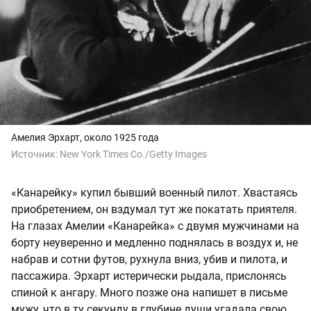
Амелия Эрхарт, около 1925 года
Источник:
New York Times Co./Getty Images
«Канарейку» купил бывший военный пилот. Хвастаясь
приобретением, он вздумал тут же покатать приятеля.
На глазах Амелии «Канарейка» с двумя мужчинами на
борту неуверенно и медленно поднялась в воздух и, не
набрав и сотни футов, рухнула вниз, убив и пилота, и
пассажира. Эрхарт истерически рыдала, прислонясь
спиной к ангару. Много позже она напишет в письме
мужу, что в ту секунду в глубине души угадала свою