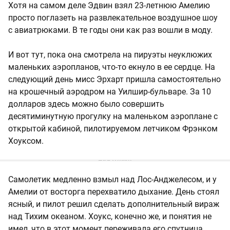
Хотя на самом деле Эдвин взял 23-летнюю Амелию
просто поглазеть на развлекательное воздушное шоу
с авиатрюками. В те годы они как раз вошли в моду.
И вот тут, пока она смотрела на пируэты неуклюжих
маленьких аэропланов, что-то екнуло в ее сердце. На
следующий день мисс Эрхарт пришла самостоятельно
на крошечный аэродром на Уилшир-бульваре. За 10
долларов здесь можно было совершить
десятиминутную прогулку на маленьком аэроплане с
открытой кабиной, пилотируемом летчиком Фрэнком
Хоуксом.
Самолетик медленно взмыл над Лос-Анджелесом, и у
Амелии от восторга перехватило дыхание. День стоял
ясный, и пилот решил сделать дополнительный вираж
над Тихим океаном. Хоукс, конечно же, и понятия не
имел, что в этот момент переживала его спутница.