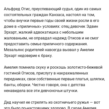
Альфред Отис, преуспевающий судья, один из самых
состоятельных граждан Канзаса, настоял на том,
чтобы внучки первые годы своей жизни росли в его
доме в «приличных» условиях: отец девочек Эдвин
Эрхарт, жалкий адвокатишка с небольшим
жалованьем, не оправдал надежд Отисов и не смог
предоставить семье приличного содержания.
Мезальянс родителей навсегда вызвал у Амелии
Эрхарт недоверие к браку.
Амелия помнила скуку и роскошь золотисто-бежевой
гостиной Отисов, прислугу в накрахмаленных
передниках, свои собственные первые платья, шляпки,
банты, оборки. Честно говоря, она с детства
ненавидела все эти девчоночьи штучки.
Дед научил ее стрелять из охотничьего ружья — вот
это было по-настоящему здорово. В сарае Амелия