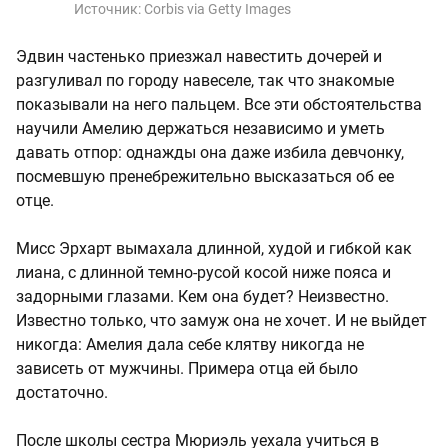
Источник:
Corbis via Getty Images
Эдвин частенько приезжал навестить дочерей и
разгуливал по городу навеселе, так что знакомые
показывали на него пальцем. Все эти обстоятельства
научили Амелию держаться независимо и уметь
давать отпор: однажды она даже избила девчонку,
посмевшую пренебрежительно высказаться об ее
отце.
Мисс Эрхарт вымахала длинной, худой и гибкой как
лиана, с длинной темно-русой косой ниже пояса и
задорными глазами. Кем она будет? Неизвестно.
Известно только, что замуж она не хочет. И не выйдет
никогда: Амелия дала себе клятву никогда не
зависеть от мужчины. Примера отца ей было
достаточно.
После школы сестра Мюриэль уехала учиться в