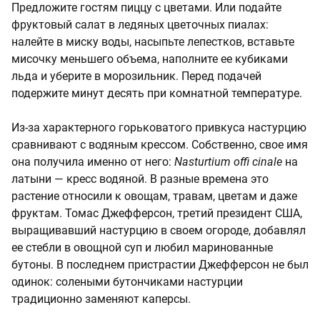
Предложите гостям пиццу с цветами. Или подайте
фруктовый салат в ледяных цветочных пиалах:
налейте в миску воды, насыпьте лепестков, вставьте
мисочку меньшего объема, наполните ее кубиками
льда и уберите в морозильник. Перед подачей
подержите минут десять при комнатной температуре.
Из-за характерного горьковатого привкуса настурцию
сравнивают с водяным крессом. Собственно, свое имя
она получила именно от него:
Nasturtium offi cinale
на
латыни — кресс водяной. В разные времена это
растение относили к овощам, травам, цветам и даже
фруктам. Томас Джефферсон, третий президент США,
выращивавший настурцию в своем огороде, добавлял
ее стебли в овощной суп и любил маринованные
бутоны. В последнем пристрастии Джефферсон не был
одинок: солеными бутончиками настурции
традиционно заменяют каперсы.