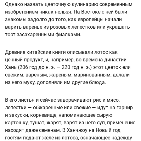
Однако назвать цветочную кулинарию современным
изобретением никак нельзя. На Востоке с ней были
знакомы задолго до того, как европейцы начали
варить варенье из розовых лепестков или украшать
торт засахаренными фиалками.
Древние китайские книги описывали лотос как
ценный продукт, и, например, во времена династии
Хань (206 год до н. э. — 220 год н. э.) этот цветок ели
свежим, вареным, жареным, маринованным, делали
из него муку, дополняли им другие блюда.
В его листья и сейчас заворачивают рис и мясо,
лепестки — обжаренные или свежие — идут на гарнир
и закуски, корневище, напоминающее сырую
картошку, тушат, жарят, варят из него суп, применение
находят даже семенам. В Ханчжоу на Новый год
гостям подают желе из лотоса, означающее надежду