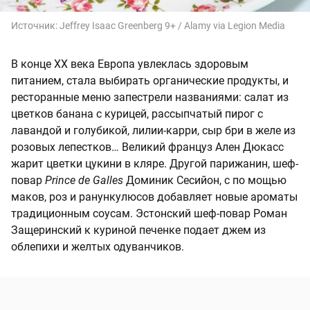
Источник:
Jeffrey Isaac Greenberg 9+ / Alamy via Legion Media
В конце ХХ века Европа увлеклась здоровым
питанием, стала выбирать органические продукты, и
ресторанные меню запестрели названиями: салат из
цветков банана с курицей, рассыпчатый пирог с
лавандой и голубикой, лилии-карри, сыр бри в желе из
розовых лепестков… Великий француз Ален Дюкасс
жарит цветки цукини в кляре. Другой парижанин, шеф-
повар
Prince de Galles
Доминик Сесийон, с по мощью
маков, роз и ранункулюсов добавляет новые ароматы
традиционным соусам. Эстонский шеф-повар Роман
Защеринский к куриной печенке подает джем из
облепихи и желтых одуванчиков.