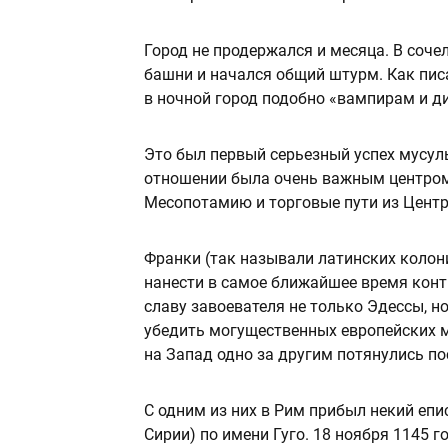
Город не продержался и месяца. В соче
башни и начался общий штурм. Как пис
в ночной город подобно «вампирам и д
Это был первый серьезный успех мусул
отношении была очень важным центром:
Месопотамию и торговые пути из Цент
Франки (так называли латинских колони
нанести в самое ближайшее время конт
славу завоевателя не только Эдессы, но
убедить могущественных европейских 
на Запад одно за другим потянулись по
С одним из них в Рим прибыл некий епи
Сирии) по имени Гуго. 18 ноября 1145 г