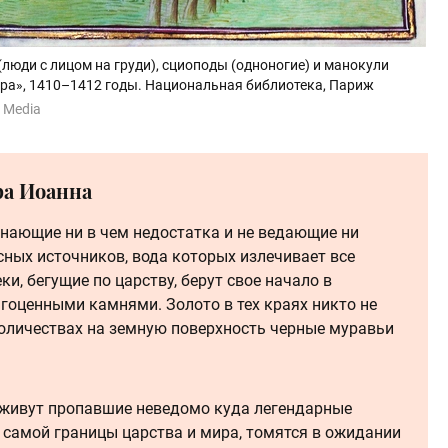
люди с лицом на груди), сциоподы (одноногие) и манокули
ира», 1410–1412 годы. Национальная библиотека, Париж
n Media
ра Иоанна
знающие ни в чем недостатка и не ведающие ни
есных источников, вода которых излечивает все
и, бегущие по царству, берут свое начало в
агоценными камнями. Золото в тех краях никто не
количествах на земную поверхность черные муравьи
й живут пропавшие неведомо куда легендарные
 у самой границы царства и мира, томятся в ожидании