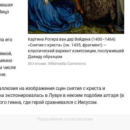
нявшая
Лицо
Картина Рогира ван дер Вейдена (1400–1464)
ла его
«Снятие с креста» (ок. 1435, фрагмент) —
классический вариант композиции, послужившей
емой,
Давиду образцом
менно
Источник:
Wikimedia Commons
м числе
не.
аллюзия на изображения сцен снятия с креста и
а экспонировалась в Лувре в некоем подобии алтаря (в
ого гимна, где герой сравнивался с Иисусом.