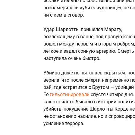
исключительно по собственной инициат
вознамерилась «убить чудовище», не в
ни с кем в сговор.
Удар Шарлотты пришелся Марату,
возлежащему в ванне, под правую ключ
вошел между первым и вторым ребром,
легкое и задел сонную артерию. Смерть
наступила очень быстро.
Убийца даже не пыталась скрыться, по
верила, что после смерти непременно п
рай, где встретится с Брутом — убийцей
Ее
гильотинировали
спустя четыре дня.
как это часто бывало в истории полити
убийств, покушение Шарлотты Корде не
не остановило насилие, но и спровоцир
усиление террора.