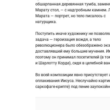
обшарпанная деревянная тумба, заме
Марату стол, — с надгробным камнем. 
Марата — портрет, но тело писалось с
натурщика.
Поступить иначе художнику не позволя
задача — героизация вождя, а тело
революционера было обезображено экз
доставлявшей ему большие мучения. И
поэтому он принимал посетителей (в то
и Шарлотту Корде), сидя в целебной ван
Во всей композиции явно присутствует 
оплакивания Иисуса. Неслучайно картин
саркофаге-крипте) под пение заупокойн