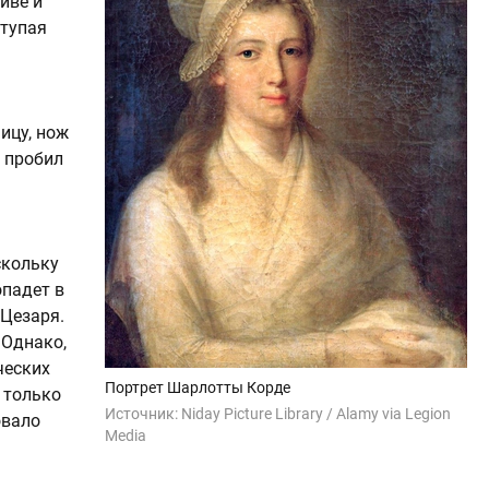
иве и
ступая
ицу, нож
 пробил
скольку
опадет в
 Цезаря.
 Однако,
ческих
Портрет Шарлотты Корде
 только
Источник:
Niday Picture Library / Alamy via Legion
овало
Media