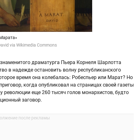
 Марата»
David via Wikimedia Commons
 знаменитого драматурга Пьера Корнеля Шарлотта
тво в надежде остановить волну республиканского
оторое время она колебалась: Робеспьер или Марат? Но
приговор, когда опубликовал на страницах своей газеты
ву революции еще 260 тысяч голов монархистов, будто
ционный заговор.