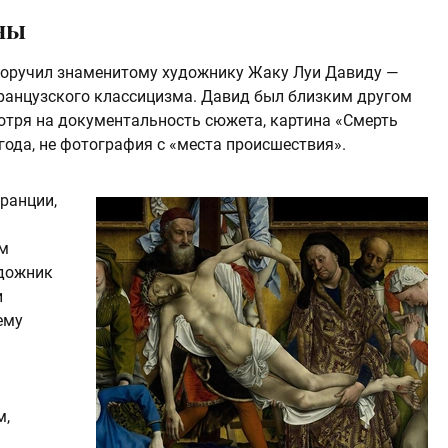
ны
 поручил знаменитому художнику Жаку Луи Давиду —
ранцузского классицизма. Давид был близким другом
мотря на документальность сюжета, картина «Смерть
года, не фотография с «места происшествия».
ранции,
зм
удожник
и
ему
м,