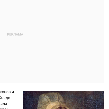
конов и
Корде
вала