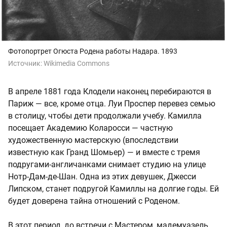
Фотопортрет Огюста Родена работы Надара. 1893
Источник:
Wikimedia Commons
В апреле 1881 года Клодели наконец перебираются в
Париж — все, кроме отца. Луи Проспер перевез семью
в столицу, чтобы дети продолжали учебу. Камилла
посещает Академию Коларосси — частную
художественную мастерскую (впоследствии
известную как Гранд Шомьер) — и вместе с тремя
подругами-англичанками снимает студию на улице
Нотр-Дам-де-Шан. Одна из этих девушек, Джесси
Липском, станет подругой Камиллы на долгие годы. Ей
будет доверена тайна отношений с Роденом.
В этот период, до встречи с Мастером, мадемуазель