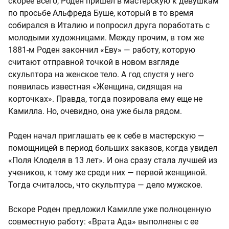
скорее всего, Роден пришел в мастерскую к девушкам
по просьбе Альфреда Буше, который в то время
собирался в Италию и попросил друга поработать с
молодыми художницами. Между прочим, в том же
1881-м Роден закончил «Еву» — работу, которую
считают отправной точкой в новом взгляде
скульптора на женское тело. А год спустя у него
появилась известная «Женщина, сидящая на
корточках». Правда, тогда позировала ему еще не
Камилла. Но, очевидно, она уже была рядом.
Роден начал приглашать ее к себе в мастерскую —
помощницей в период больших заказов, когда увидел
«Поля Клоделя в 13 лет». И она сразу стала лучшей из
учеников, к тому же среди них — первой женщиной.
Тогда считалось, что скульптура — дело мужское.
Вскоре Роден предложил Камилле уже полноценную
совместную работу: «Врата Ада» выполнены с ее