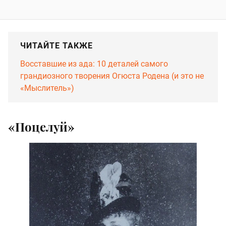
ЧИТАЙТЕ ТАКЖЕ
Восставшие из ада: 10 деталей самого
грандиозного творения Огюста Родена (и это не
«Мыслитель»)
«Поцелуй»