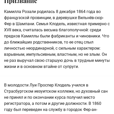
Призвание
Камилла Розали родилась 8 декабря 1864 года во
французской провинции, в деревушке Вильнёв-сюр-
Фер в Шампани. Семья Клодель, известная примерно с
XVII века, считалась весьма благополучной: среди
предков Камиллы были фабриканты и чиновники. Что
до ближайших родственников, то ее отец слыл
личностью неординарной, с сильным характером:
взрывным, импульсивным, властным, но не злым. Он
не раз выручал свою старшую дочь в трудные минуты
жизни и в основном втайне от супруги.
В молодости Луи Проспер Клодель учился в
Страсбургском иезуитском коллеже, но духовный сан
не принял и по окончании курса получил место
регистратора, а потом и другие должности. В 1860
году был переведен на службу в городок Фер-ан-