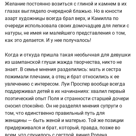
Желание постоянно возиться с глиной и камнем в их
глазах выглядело очередной блажью. Но в юности
азарт художницы всегда брал верх, и Камилла по
очереди использовала своих домочадцев для лепки с
натуры, не имея ни малейшего представления о том,
как это делается. И у нее получалось!
Когда и откуда пришла такая необычная для девушки
из шампанской глуши жажда творчества, никто не
знает. В семье мнения разделились: мать и сестра
пожимали плечами, а отец и брат относились к ее
увлечению с интересом. Луи Проспер вообще всегда
поддерживал детей в их начинаниях: хвалил первый
поэтический опыт Поля и странности старшей дочери
сносил спокойно. Он не разделял мнения супруги о
том, что единственно правильный путь для
женщины — быть женой и матерью. Той же позиции
придерживался и брат, который, правда, позже во
всем, что случилось с сестрой, винил Родена.