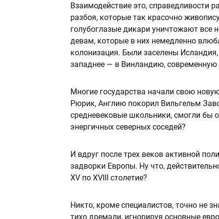
Взаимодействие это, справедливости р
разбоя, которые так красочно живопи
голубоглазые дикари уничтожают все н
девам, которые в них немедленно влюбл
колонизация. Были заселены Исландия,
западнее — в Винландию, современную
Многие государства начали свою новую
Рюрик, Англию покорил Вильгельм Заво
средневековые школьники, смогли бы о
энергичных северных соседей?
И вдруг после трех веков активной пол
задворки Европы. Ну что, действительн
XV по XVIII столетие?
Никто, кроме специалистов, точно не зна
тихо дремали, игнорируя основные евро