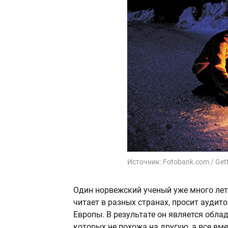
Источник:
Fotobank.com / Get
Один норвежский ученый уже много лет
читает в разных странах, просит аудит
Европы. В результате он является облад
которых не похожа на другую, а все вм