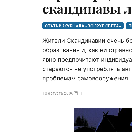
скандинавы 
СТАТЬИ ЖУРНАЛА «ВОКРУГ СВЕТА»
Т
Жители Скандинавии очень б
образования и, как ни странн
явно предпочитают индивидуа
стараются не употреблять ант
проблемам самовооружения
18 августа 2006
1