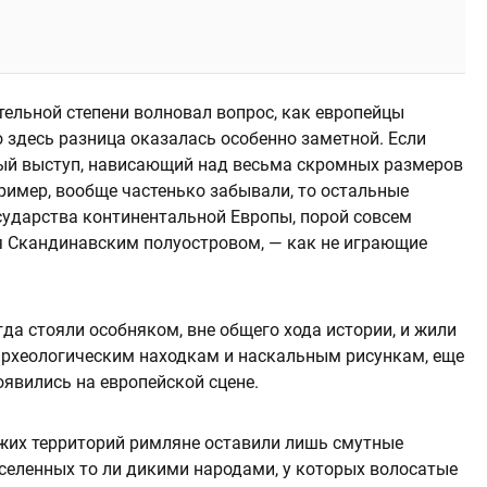
ительной степени волновал вопрос, как европейцы
 здесь разница оказалась особенно заметной. Если
ый выступ, нависающий над весьма скромных размеров
пример, вообще частенько забывали, то остальные
ударства континентальной Европы, порой совсем
я Скандинавским полуостровом, — как не играющие
гда стояли особняком, вне общего хода истории, и жили
 археологическим находкам и наскальным рисункам, еще
оявились на европейской сцене.
жих территорий римляне оставили лишь смутные
аселенных то ли дикими народами, у которых волосатые