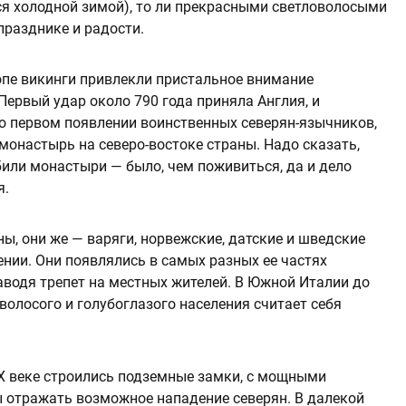
ся холодной зимой), то ли прекрасными светловолосыми
разднике и радости.
ропе викинги привлекли пристальное внимание
Первый удар около 790 года приняла Англия, и
о первом появлении воинственных северян-язычников,
онастырь на северо-востоке страны. Надо сказать,
или монастыри — было, чем поживиться, да и дело
я.
ны, они же — варяги, норвежские, датские и шведские
нии. Они появлялись в самых разных ее частях
наводя трепет на местных жителей. В Южной Италии до
волосого и голубоглазого населения считает себя
 IX веке строились подземные замки, с мощными
 отражать возможное нападение северян. В далекой