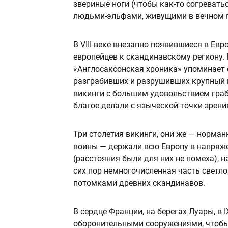
звериные ноги (чтобы как-то согревать
людьми-эльфами, живущими в вечном п
В VIII веке внезапно появившиеся в Ев
европейцев к скандинавскому региону. 
«Англосаксонская хроника» упоминает 
разграбивших и разрушивших крупный м
викинги с большим удовольствием граб
благое делали с языческой точки зрени
Три столетия викинги, они же — норман
воины — держали всю Европу в напряже
(расстояния были для них не помеха), 
сих пор немногочисленная часть светло
потомками древних скандинавов.
В сердце Франции, на берегах Луары, в
оборонительными сооружениями, чтобы