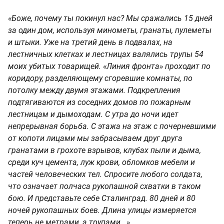
«Боже, почему ты покинул нас? Мы сражались 15 дней
за один дом, используя минометы, гранаты, пулеметы
и штыки. Уже на третий день в подвалах, на
лестничных клетках и лестницах валялись трупы 54
моих убитых товарищей. «Линия фронта» проходит по
коридору, разделяющему сгоревшие комнаты, по
потолку между двумя этажами. Подкрепления
подтягиваются из соседних домов по пожарным
лестницам и дымоходам. С утра до ночи идет
непрерывная борьба. С этажа на этаж с почерневшими
от копоти лицами мы забрасываем друг друга
гранатами в грохоте взрывов, клубах пыли и дыма,
среди куч цемента, луж крови, обломков мебели и
частей человеческих тел. Спросите любого солдата,
что означает полчаса рукопашной схватки в таком
бою. И представьте себе Сталинград. 80 дней и 80
ночей рукопашных боев. Длина улицы измеряется
теперь не метрами, а трупами...»