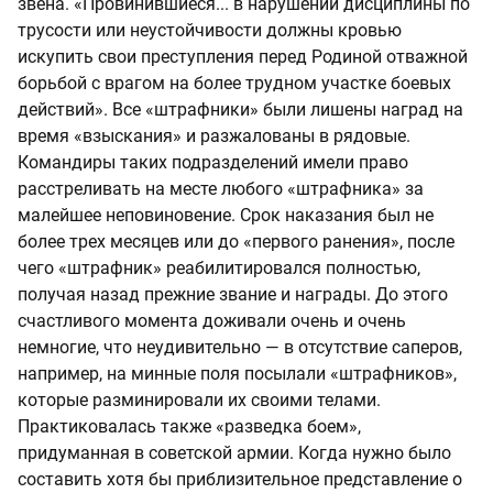
звена. «Провинившиеся... в нарушении дисциплины по
трусости или неустойчивости должны кровью
искупить свои преступления перед Родиной отважной
борьбой с врагом на более трудном участке боевых
действий». Все «штрафники» были лишены наград на
время «взыскания» и разжалованы в рядовые.
Командиры таких подразделений имели право
расстреливать на месте любого «штрафника» за
малейшее неповиновение. Срок наказания был не
более трех месяцев или до «первого ранения», после
чего «штрафник» реабилитировался полностью,
получая назад прежние звание и награды. До этого
счастливого момента доживали очень и очень
немногие, что неудивительно — в отсутствие саперов,
например, на минные поля посылали «штрафников»,
которые разминировали их своими телами.
Практиковалась также «разведка боем»,
придуманная в советской армии. Когда нужно было
составить хотя бы приблизительное представление о