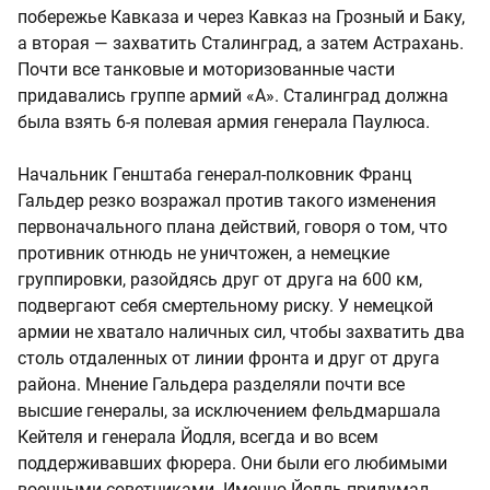
побережье Кавказа и через Кавказ на Грозный и Баку,
а вторая — захватить Сталинград, а затем Астрахань.
Почти все танковые и моторизованные части
придавались группе армий «А». Сталинград должна
была взять 6-я полевая армия генерала Паулюса.
Начальник Генштаба генерал-полковник Франц
Гальдер резко возражал против такого изменения
первоначального плана действий, говоря о том, что
противник отнюдь не уничтожен, а немецкие
группировки, разойдясь друг от друга на 600 км,
подвергают себя смертельному риску. У немецкой
армии не хватало наличных сил, чтобы захватить два
столь отдаленных от линии фронта и друг от друга
района. Мнение Гальдера разделяли почти все
высшие генералы, за исключением фельдмаршала
Кейтеля и генерала Йодля, всегда и во всем
поддерживавших фюрера. Они были его любимыми
военными советниками. Именно Йодль придумал,