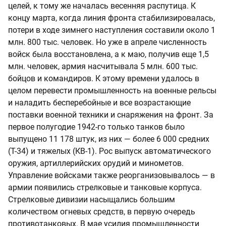
целей, к тому же началась весенняя распутица. К
концу марта, когда линия фронта стабилизировалась,
потери в ходе зимнего наступления составили около 1
млн. 800 тыс. человек. Но уже в апреле численность
войск была восстановлена, а к маю, получив еще 1,5
млн. человек, армия насчитывала 5 млн. 600 тыс.
бойцов и командиров. К этому времени удалось в
целом перевести промышленность на военные рельсы
и наладить бесперебойные и все возрастающие
поставки военной техники и снаряжения на фронт. За
первое полугодие 1942-го только танков было
выпущено 11 178 штук, из них — более 6 000 средних
(Т-34) и тяжелых (КВ-1). Рос выпуск автоматического
оружия, артиллерийских орудий и минометов.
Управление войсками также реорганизовывалось — в
армии появились стрелковые и танковые корпуса.
Стрелковые дивизии насыщались большим
количеством огневых средств, в первую очередь
противотанковых. В мае усилия промышленности