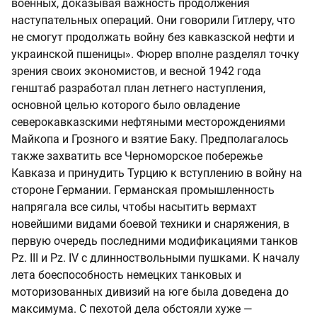
военных, доказывая важность продолжения
наступательных операций. Они говорили Гитлеру, что
не смогут продолжать войну без кавказской нефти и
украинской пшеницы». Фюрер вполне разделял точку
зрения своих экономистов, и весной 1942 года
генштаб разработал план летнего наступления,
основной целью которого было овладение
северокавказскими нефтяными месторождениями
Майкопа и Грозного и взятие Баку. Предполагалось
также захватить все Черноморское побережье
Кавказа и принудить Турцию к вступлению в войну на
стороне Германии. Германская промышленность
напрягала все силы, чтобы насытить вермахт
новейшими видами боевой техники и снаряжения, в
первую очередь последними модификациями танков
Pz. III и Pz. IV с длинноствольными пушками. К началу
лета боеспособность немецких танковых и
моторизованных дивизий на юге была доведена до
максимума. С пехотой дела обстояли хуже —