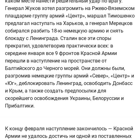
каком месте нанести решительный удар по врагу.
Генерал Жуков хотел разгромить на Ржево-Вяземском
плацдарме группу армий «Центр», маршал Тимошенко
предлагал наступать на Харьков, а генерал Мерецков
собирался разбить 18-ю немецкую армию и снять
блокаду с Ленинграда. Сталин все эти споры
прекратил, удовлетворив практически всех: в
середине января все 9 фронтов Красной Армии
перешли в наступление на пространстве от
Балтийского до Черного морей. Они должны были,
разгромив немецкие группы армий «Север», «Центр» и
«Юг», деблокировать Ленинград, освободить Донбасс
и Крым, а также создать предпосылки для
скорейшего освобождения Украины, Белоруссии и
Прибалтики.
К концу февраля наступление закончилось — Красной
Армии не удалось достичь ни одной из поставленных