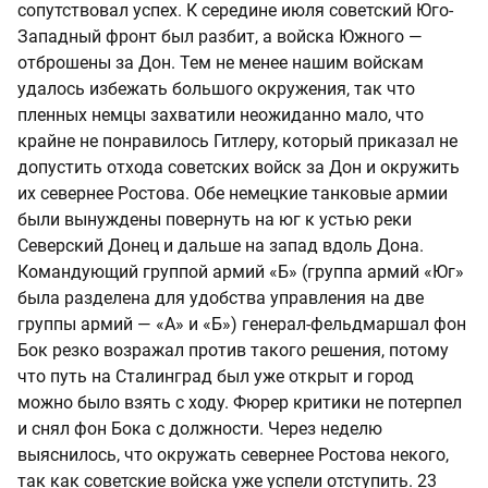
сопутствовал успех. К середине июля советский Юго-
Западный фронт был разбит, а войска Южного —
отброшены за Дон. Тем не менее нашим войскам
удалось избежать большого окружения, так что
пленных немцы захватили неожиданно мало, что
крайне не понравилось Гитлеру, который приказал не
допустить отхода советских войск за Дон и окружить
их севернее Ростова. Обе немецкие танковые армии
были вынуждены повернуть на юг к устью реки
Северский Донец и дальше на запад вдоль Дона.
Командующий группой армий «Б» (группа армий «Юг»
была разделена для удобства управления на две
группы армий — «А» и «Б») генерал-фельдмаршал фон
Бок резко возражал против такого решения, потому
что путь на Сталинград был уже открыт и город
можно было взять с ходу. Фюрер критики не потерпел
и снял фон Бока с должности. Через неделю
выяснилось, что окружать севернее Ростова некого,
так как советские войска уже успели отступить. 23