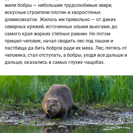
жили бобры — небольшие трудолюбивые звери,
искусные строители плотин и хворостяных
домиковхаток. Жилось им привольно — от диких
северных кряжей, источенных злыми вьюгами, до
самого края жарких степных равнин. Но потом
пришел человек, начал сводить лес под пашни и
пастбища да бить бобров ради их меха. Лес, пятясь от
человека, стал отступать, а бобры, уходя все дальше и
дальше, оказались в самых глухих чащобах.