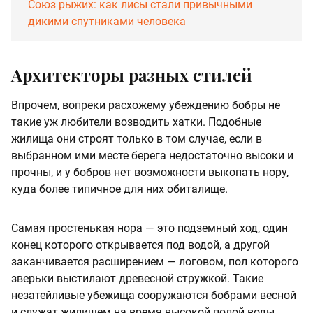
Союз рыжих: как лисы стали привычными
дикими спутниками человека
Архитекторы разных стилей
Впрочем, вопреки расхожему убеждению бобры не
такие уж любители возводить хатки. Подобные
жилища они строят только в том случае, если в
выбранном ими месте берега недостаточно высоки и
прочны, и у бобров нет возможности выкопать нору,
куда более типичное для них обиталище.
Самая простенькая нора — это подземный ход, один
конец которого открывается под водой, а другой
заканчивается расширением — логовом, пол которого
зверьки выстилают древесной стружкой. Такие
незатейливые убежища сооружаются бобрами весной
и служат жилищем на время высокой полой воды.