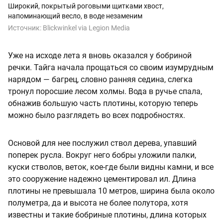
Широкий, покрытый роговыми щитками хвост,
напоминающий весло, в воде незаменим
Источник:
Blickwinkel via Legion Media
Уже на исходе лета я вновь оказался у бобриной
речки. Тайга начала прощаться со своим изумрудным
нарядом — багрец, словно ранняя седина, слегка
тронул поросшие лесом холмы. Вода в ручье спала,
обнажив большую часть плотины, которую теперь
можно было разглядеть во всех подробностях.
Основой для нее послужил ствол дерева, упавший
поперек русла. Вокруг него бобры уложили палки,
куски стволов, веток, кое-где были видны камни, и все
это сооружение надежно цементировал ил. Длина
плотины не превышала 10 метров, ширина была около
полуметра, да и высота не более полутора, хотя
известны и такие бобриные плотины, длина которых