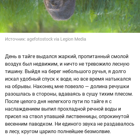
Источник:
agefotostock via Legion Media
День в тайге выдался жаркий, пропитанный смолой
воздух был недвижим, и ничто не тревожило лесную
тишину. Выйдя на берег небольшого ручья, я долго
искал удобный спуск к воде, но все время натыкался
на обрывы. Наконец мне повезло — долина речушки
разошлась в стороны, вдаваясь в сушу тихим плесом.
После целого дня нелегкого пути по тайге я с
наслаждением выпил прохладной речной воды и
присел на ствол упавшей лиственницы, опрокинутой
весенним паводком. Ни единого звука не раздавалось
в лесу, кругом царило полнейшее безмолвие.