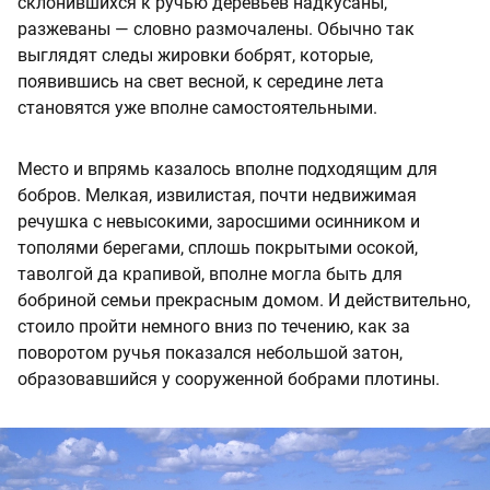
склонившихся к ручью деревьев надкусаны,
разжеваны — словно размочалены. Обычно так
выглядят следы жировки бобрят, которые,
появившись на свет весной, к середине лета
становятся уже вполне самостоятельными.
Место и впрямь казалось вполне подходящим для
бобров. Мелкая, извилистая, почти недвижимая
речушка с невысокими, заросшими осинником и
тополями берегами, сплошь покрытыми осокой,
таволгой да крапивой, вполне могла быть для
бобриной семьи прекрасным домом. И действительно,
стоило пройти немного вниз по течению, как за
поворотом ручья показался небольшой затон,
образовавшийся у сооруженной бобрами плотины.