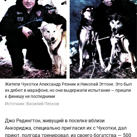
Житепи Чукотки Апександр Резник и Никопай Эттоне. Это бып
их дебют в марафоне, но они выдержапи испытание — пришпи
к финишу не поспедними
Источник:
Василий Песков
Джо Редингтон, живущий в поселке вблизи
Анкориджа, специально пригласил их с Чукотки, дал
приют, полгода тренировал, из своего богатства — 500