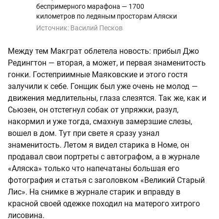
беспримерного марафона — 1700
километров по ледяным просторам Аляски
Источник:
Василий Песков
Между тем Макграт облетела новость: прибыл Джо
Редингтон — вторая, а может, и первая знаменитость
гонки. Гостеприимные Маяковские и этого гостя
залучили к себе. Гонщик был уже очень не молод —
движения медлительны, глаза слезятся. Так же, как и
Сьюзен, он отстегнул собак от упряжки, разул,
накормил и уже тогда, смахнув замерзшие слезы,
вошел в дом. Тут при свете я сразу узнал
знаменитость. Летом я видел старика в Номе, он
продавал свои портреты с автографом, а в журнале
«Аляска» только что напечатаны большая его
фотография и статья с заголовком «Великий Старый
Лис». На снимке в журнале старик и вправду в
красной своей одежке походил на матерого хитрого
лисовина.