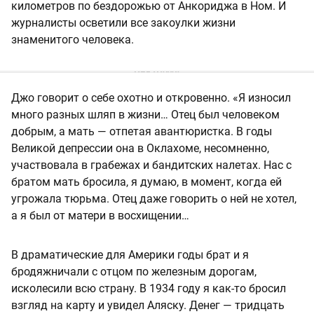
километров по бездорожью от Анкориджа в Ном. И
журналисты осветили все закоулки жизни
знаменитого человека.
Джо говорит о себе охотно и откровенно. «Я износил
много разных шляп в жизни… Отец был человеком
добрым, а мать — отпетая авантюристка. В годы
Великой депрессии она в Оклахоме, несомненно,
участвовала в грабежах и бандитских налетах. Нас с
братом мать бросила, я думаю, в момент, когда ей
угрожала тюрьма. Отец даже говорить о ней не хотел,
а я был от матери в восхищении…
В драматические для Америки годы брат и я
бродяжничали с отцом по железным дорогам,
исколесили всю страну. В 1934 году я как-то бросил
взгляд на карту и увидел Аляску. Денег — тридцать