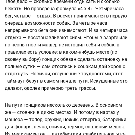
Твое дело — сколько времени отдыхать и сколько
бежать. Но проверена формула «4 х 4». Четыре часа
бег, четыре — отдых. В расчет принимаются в первую
очередь возможности собак. За четыре часа
непрерывного бега они изнемогают. И за четыре часа
отдыха — восстанавливают силы. Чтобы в азарте или
по неопытности машер не истощил себя и собак, в
правилах есть условие: в каком-нибудь месте (по
своему выбору) гонщик обязан сделать остановку на
полные сутки — сам отоспись и собакам дай хорошо
отдохнуть. Новички, оглушенные трудностями, этот
тайм-аут берут в самом начале пути. Искушенные это
делают, одолев примерно треть трассы.
На пути гонщиков несколько деревень. В основном
же — стоянки в диких местах. И потому в нартах у
машера — топор, оружие, ножик, отвертка, батарейки
для фонаря, печка, спички, термос, спальный мешок.
Из медикаментов — антибиотики, слабительное, что-