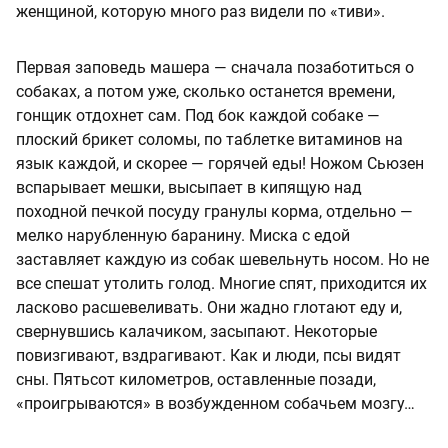
женщиной, которую много раз видели по «тиви».
Первая заповедь машера — сначала позаботиться о
собаках, а потом уже, сколько останется времени,
гонщик отдохнет сам. Под бок каждой собаке —
плоский брикет соломы, по таблетке витаминов на
язык каждой, и скорее — горячей еды! Ножом Сьюзен
вспарывает мешки, высыпает в кипящую над
походной печкой посуду гранулы корма, отдельно —
мелко нарубленную баранину. Миска с едой
заставляет каждую из собак шевельнуть носом. Но не
все спешат утолить голод. Многие спят, приходится их
ласково расшевеливать. Они жадно глотают еду и,
свернувшись калачиком, засыпают. Некоторые
повизгивают, вздрагивают. Как и люди, псы видят
сны. Пятьсот километров, оставленные позади,
«проигрываются» в возбужденном собачьем мозгу…