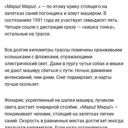
«Марш! Марш!..» — по этому крику стоящего на
запятках саней погонщика и зовут машером. В
состязаниях 1991 года их участвует семьдесят пять.
Четыре сошли с дистанции сразу — «кишка тонка»,
остальные на трассе.
Все долгие километры трассы помечены оранжевыми
колышками с флажками, отражающими
электрический свет. Даже в пургу чутье собак и вешки
не дают машеру сбиться с пути. Ночью движение
интенсивней, чем днем. Снег подмерзает, и нарты
лучше скользят.
Фонарик, укрепленный на шапке машера, лучиком
света достает очередной столбик. «Марш! Марш!» —
покрикивает человек, стоящий на запятках легких
саней. Скорость в равнинных местах достигает иногда
двадцати километров. Если надо остановиться,