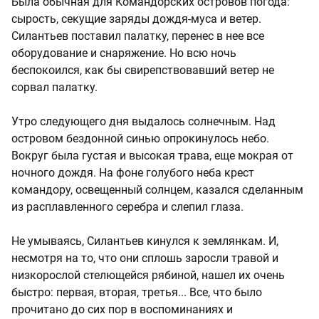
Была обычная для Командорских островов погода:
сырость, секущие заряды дождя-муса и ветер.
Силантьев поставил палатку, перенес в нее все
оборудование и снаряжение. Но всю ночь
беспокоился, как бы свирепствовавший ветер не
сорвал палатку.
Утро следующего дня выдалось солнечным. Над
островом бездонной синью опрокинулось небо.
Вокруг была густая и высокая трава, еще мокрая от
ночного дождя. На фоне голубого неба крест
командору, освещенный солнцем, казался сделанным
из расплавленного серебра и слепил глаза.
Не умываясь, Силантьев кинулся к землянкам. И,
несмотря на то, что они сплошь заросли травой и
низкорослой стелющейся рябиной, нашел их очень
быстро: первая, вторая, третья... Все, что было
прочитано до сих пор в воспоминаниях и