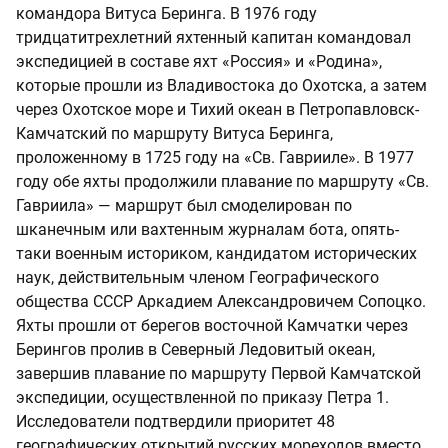
командора Витуса Беринга. В 1976 году
тридцатитрехлетний яхтенный капитан командовал
экспедицией в составе яхт «Россия» и «Родина»,
которые прошли из Владивостока до Охотска, а затем
через Охотское море и Тихий океан в Петропавловск-
Камчатский по маршруту Витуса Беринга,
проложенному в 1725 году на «Св. Гаврииле». В 1977
году обе яхты продолжили плавание по маршруту «Св.
Гавриила» — маршрут был смоделирован по
шканечным или вахтенным журналам бота, опять-
таки военным историком, кандидатом исторических
наук, действительным членом Географического
общества СССР Аркадием Александровичем Сопоцко.
Яхты прошли от берегов восточной Камчатки через
Берингов пролив в Северный Ледовитый океан,
завершив плавание по маршруту Первой Камчатской
экспедиции, осуществленной по приказу Петра 1.
Исследователи подтвердили приоритет 48
географических открытий русских мореходов вместо