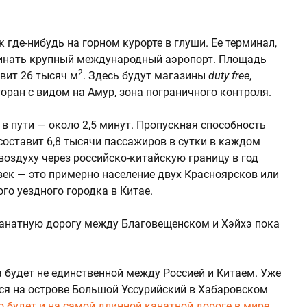
к где-нибудь на горном курорте в глуши. Ее терминал,
минать крупный международный аэропорт. Площадь
2
вит 26 тысяч м
. Здесь будут магазины
duty free
,
оран с видом на Амур, зона пограничного контроля.
в пути — около 2,5 минут. Пропускная способность
оставит 6,8 тысячи пассажиров в сутки в каждом
воздуху через российско-китайскую границу в год
век — это примерно население двух Красноярсков или
го уездного городка в Китае.
канатную дорогу между Благовещенском и Хэйхэ пока
 будет не единственной между Россией и Китаем. Уже
ься на острове Большой Уссурийский в Хабаровском
 будет и на самой длинной канатной дороге в мире