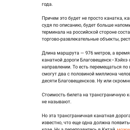
года.
Причем это будет не просто канатка, ка
судя по описанию, будет больше напо
терминала на российской стороне соста
торгово-развлекательные объекты, рест
Длина маршрута — 976 метров, а время 
канатной дороги Благовещенск–Хэйхэ с
направлении. То есть перемещаться по 
смогут два с половиной миллиона чело
десяти Благовещенсков. Ну или скромно
Стоимость билета на трансграничную 
не называют.
Но эта трансграничная канатная дорога
известно, что еще одна должна появит
крае. Ну а переправитесь в Китай,
можно