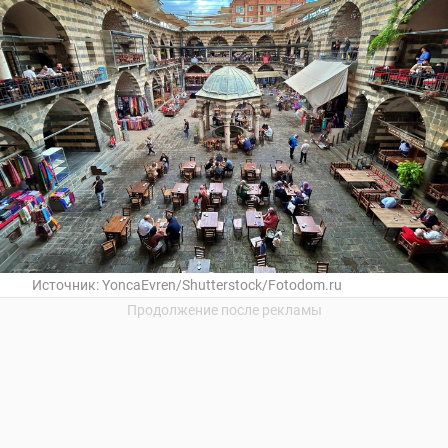
Источник:
YoncaEvren/Shutterstock/Fotodom.ru