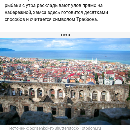
рыбаки с утра раскладывают улов прямо на
набережной, хамса здесь готовится десятками
способов и считается символом Трабзона.
1 из 3
Источник:
borisenkoket/Shutterstock/Fotodom.ru