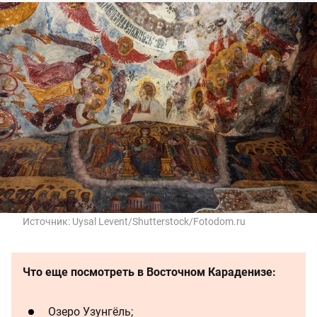
Источник:
Uysal Levent/Shutterstock/Fotodom.ru
Что еще посмотреть в Восточном Караденизе:
Озеро Узунгёль;