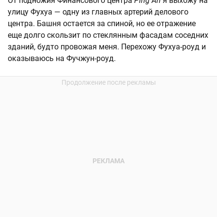
От подножия Финансового центра
Ping An
я выхожу на
улицу Фухуа — одну из главных артерий делового
центра. Башня остается за спиной, но ее отражение
еще долго скользит по стеклянным фасадам соседних
зданий, будто провожая меня. Перехожу Фухуа-роуд и
оказываюсь на Фучжун-роуд.