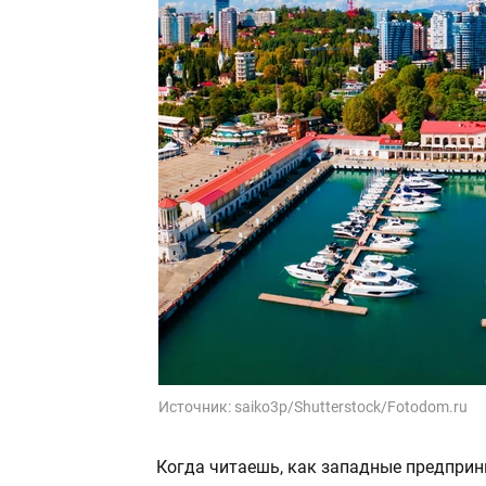
Источник:
saiko3p/Shutterstock/Fotodom.ru
Когда читаешь, как западные предприн