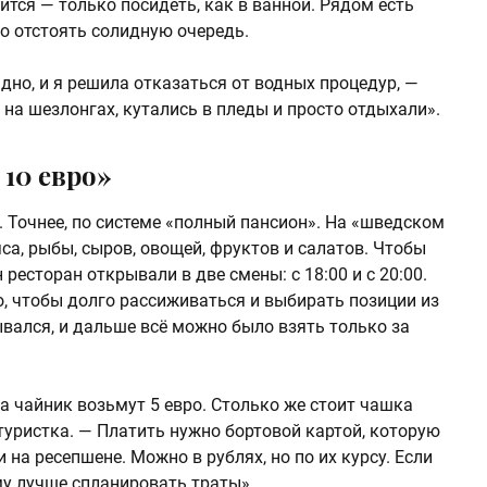
ится — только посидеть, как в ванной. Рядом есть
но отстоять солидную очередь.
дно, и я решила отказаться от водных процедур, —
на шезлонгах, кутались в пледы и просто отдыхали».
 10 евро»
 Точнее, по системе «полный пансион». На «шведском
са, рыбы, сыров, овощей, фруктов и салатов. Чтобы
 ресторан открывали в две смены: с 18:00 и с 20:00.
о, чтобы долго рассиживаться и выбирать позиции из
ывался, и дальше всё можно было взять только за
За чайник возьмут 5 евро. Столько же стоит чашка
 туристка. — Платить нужно бортовой картой, которую
на ресепшене. Можно в рублях, но по их курсу. Если
ому лучше спланировать траты».