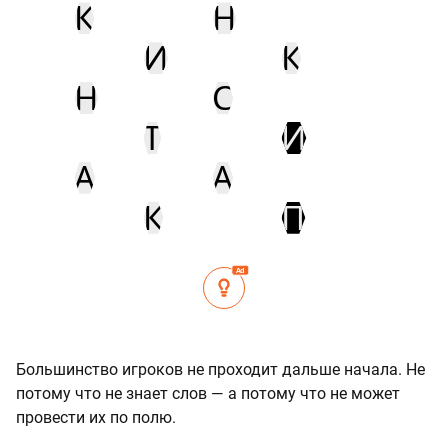
К
Н
И
К
Н
С
Т
И
А
А
К
П
Ad
Большинство игроков не проходит дальше начала. Не
потому что не знает слов — а потому что не может
провести их по полю.