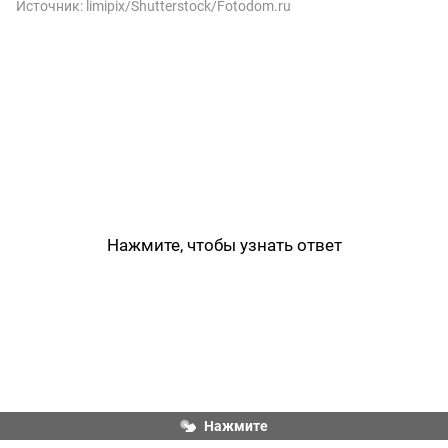
Источник:
limipix/Shutterstock/Fotodom.ru
Нажмите, чтобы узнать ответ
Москва, Серебряный Бор
Нажмите