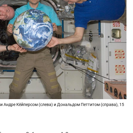
ми Андре Кёйперсом (слева) и Дональдом Петтитом (справа), 15