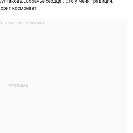
улгакова, „Собачье сердце“. Это у меня традиция,
ворит космонавт.