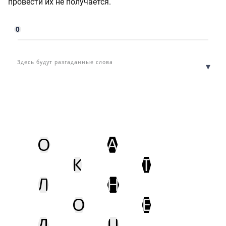
провести их не получается.
0
Здесь будут разгаданные слова
▾
О
А
К
Т
Л
Н
О
Е
Д
Ц