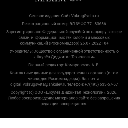
Сетевое издание Сайт VokrugSveta.ru
Регистрационный номер ЭЛ № ФС 77 - 83686
Зарегистрировано Федеральной службой по надзору в сфере
связи, информационных технологий и массовых
коммуникаций (Роскомнадзор) 26.07.2022 18+
Учредитель: Общество с ограниченной ответственностью
«Шкулёв Диджитал Технологии»
Главный редактор: Комаровская А. В.
Контактные данные для государственных органов (в том
числе, для Роскомнадзора): Эл. почта:
digital_vokrugsveta@shkulev.ru телефон: +7(495) 633-57-57
Copyright (с) ООО «Шкулёв Диджитал Технологии», 2026.
Любое воспроизведение материалов сайта без разрешения
редакции воспрещается.