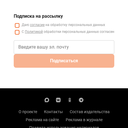
Подписка на рассылку
Даю
согласие
на обработку персональных данных
С
Политикой
обработки персональных данных согласен
Подписаться
О проекте
Контакты
Состав издательства
Реклама на сайте
Реклама в журнале
Правила использования материалов