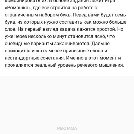
комбинировать их. В основе задания лежит игра
«Ромашка», где всё строится на работе с
ограниченным набором букв. Перед вами будет семь
букв, из которых нужно составить как можно больше
слов. На первый взгляд задача кажется простой. Но
уже через несколько минут становится ясно, что
очевидные варианты заканчиваются. Дальше
приходится искать менее привычные слова и
нестандартные сочетания. Именно в этот момент и
проявляется реальный уровень речевого мышления.