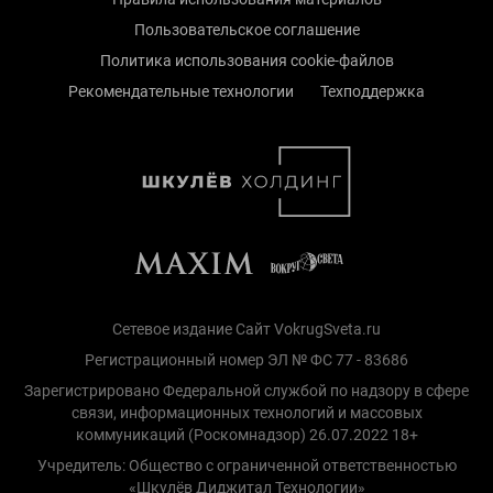
Пользовательское соглашение
Политика использования cookie-файлов
Рекомендательные технологии
Техподдержка
Сетевое издание Сайт VokrugSveta.ru
Регистрационный номер ЭЛ № ФС 77 - 83686
Зарегистрировано Федеральной службой по надзору в сфере
связи, информационных технологий и массовых
коммуникаций (Роскомнадзор) 26.07.2022 18+
Учредитель: Общество с ограниченной ответственностью
«Шкулёв Диджитал Технологии»