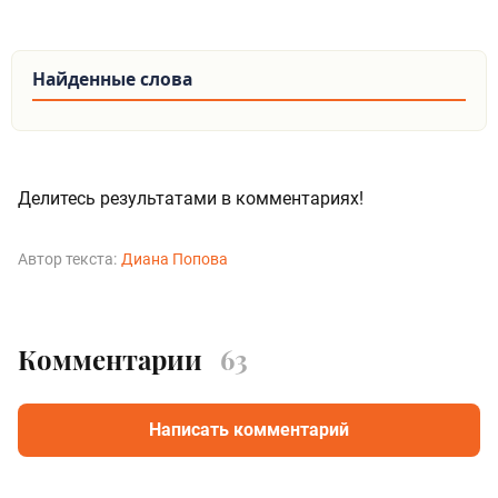
Найденные слова
Делитесь результатами в комментариях!
Автор текста:
Диана Попова
Комментарии
63
Написать комментарий