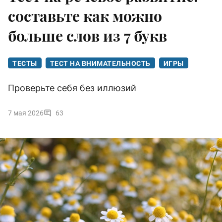
составьте как можно
больше слов из 7 букв
ТЕСТЫ
ТЕСТ НА ВНИМАТЕЛЬНОСТЬ
ИГРЫ
Проверьте себя без иллюзий
7 мая 2026
63