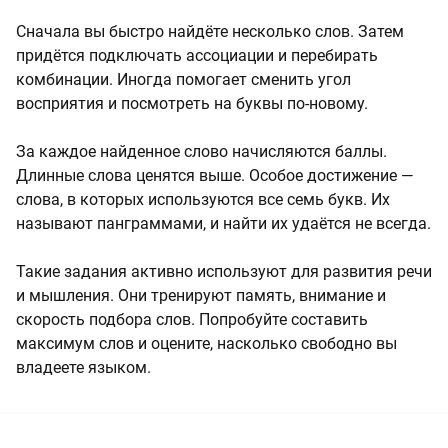
Сначала вы быстро найдёте несколько слов. Затем
придётся подключать ассоциации и перебирать
комбинации. Иногда помогает сменить угол
восприятия и посмотреть на буквы по-новому.
За каждое найденное слово начисляются баллы.
Длинные слова ценятся выше. Особое достижение —
слова, в которых используются все семь букв. Их
называют панграммами, и найти их удаётся не всегда.
Такие задания активно используют для развития речи
и мышления. Они тренируют память, внимание и
скорость подбора слов. Попробуйте составить
максимум слов и оцените, насколько свободно вы
владеете языком.