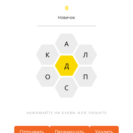
0
Новичок
А
К
Л
Д
О
П
С
Отправить
Перемешать
Удалить