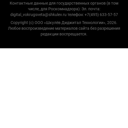
Контактные данные для государственных органов (в том
числе, для Роскомнадзора): Эл. почта:
digital_vokrugsveta@shkulev.ru телефон: +7(495) 633-57-57
Copyright (с) ООО «Шкулёв Диджитал Технологии», 2026.
Любое воспроизведение материалов сайта без разрешения
редакции воспрещается.