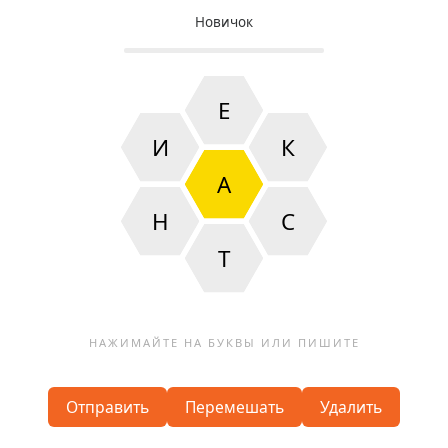
Новичок
Е
И
К
А
Н
С
Т
Отправить
Перемешать
Удалить