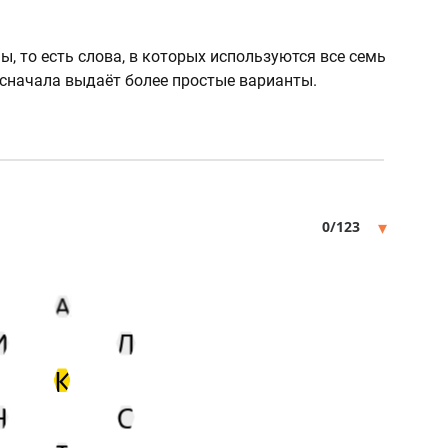
 то есть слова, в которых используются все семь
г сначала выдаёт более простые варианты.
▾
0/123
А
И
Л
К
Н
С