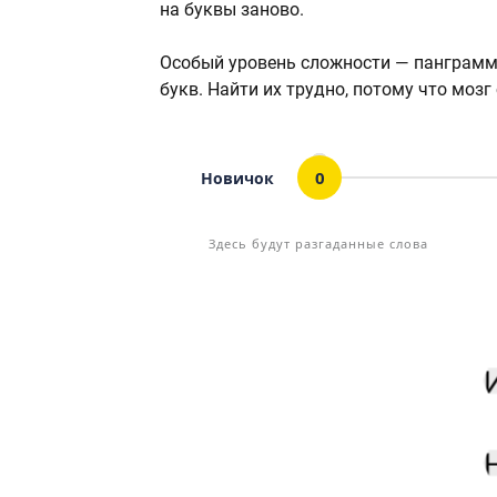
на буквы заново.
Особый уровень сложности — панграммы,
букв. Найти их трудно, потому что моз
0
Новичок
Здесь будут разгаданные слова
Статус
Мин. кол-во очков