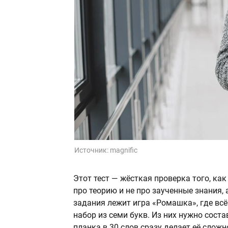
Источник:
magnific
Этот тест — жёсткая проверка того, как
про теорию и не про заученные знания,
задания лежит игра «Ромашка», где всё
набор из семи букв. Из них нужно сост
планка в 30 слов сразу делает её сложн