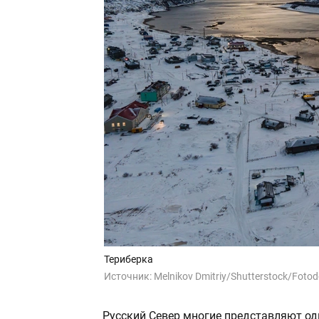
Териберка
Источник:
Melnikov Dmitriy/Shutterstock/Foto
Русский Север многие представляют оди