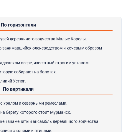
По горизонтали
 музей деревянного зодчества Малые Корелы.
но занимавшийся оленеводством и кочевым образом
Ладожском озере, известный строгим уставом.
которую собирают на болотах.
еликий Устюг.
По вертикали
 с Уралом и северными ремеслами.
 на берегу которого стоит Мурманск.
ложен знаменитый ансамбль деревянного зодчества.
списи с конями и птицами.