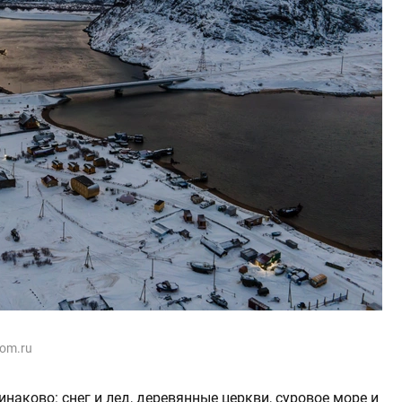
dom.ru
наково: снег и лед, деревянные церкви, суровое море и