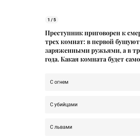
1 / 5
Преступник приговорен к сме
трех комнат: в первой бушуют
заряженными ружьями, а в тре
года. Какая комната будет сам
С огнем
С убийцами
С львами