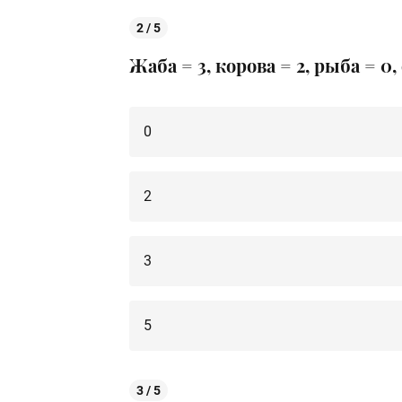
2 / 5
Жаба = 3, корова = 2, рыба = 0
0
2
3
5
3 / 5