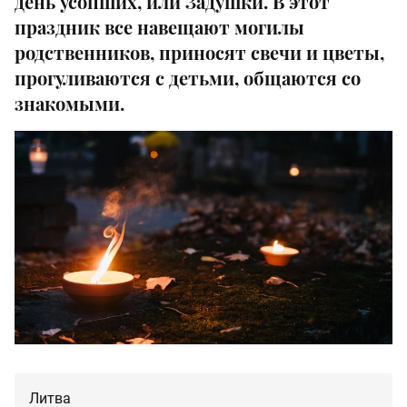
день усопших, или Задушки. В этот
праздник все навещают могилы
родственников, приносят свечи и цветы,
прогуливаются с детьми, общаются со
знакомыми.
Литва