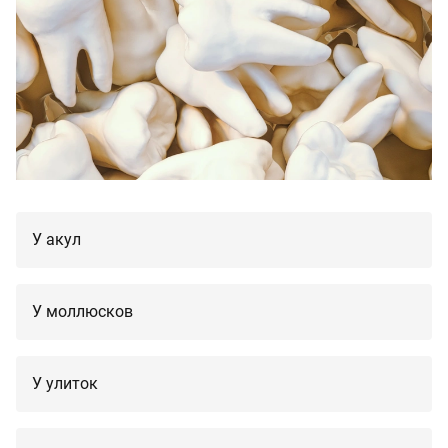
У акул
У моллюсков
У улиток