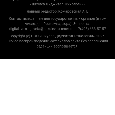
«Шкулёв Диджитал Технологии»
Главный редактор: Комаровская А. В.
Контактные данные для государственных органов (в том
числе, для Роскомнадзора): Эл. почта:
digital_vokrugsveta@shkulev.ru телефон: +7(495) 633-57-57
Copyright (с) ООО «Шкулёв Диджитал Технологии», 2026.
Любое воспроизведение материалов сайта без разрешения
редакции воспрещается.