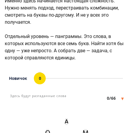
Именно здесь начинается настоящая сложность.
Нужно менять подход, перестраивать комбинации,
смотреть на буквы по-другому. И не у всех это
получается.
Отдельный уровень — панграммы. Это слова, в
которых используются все семь букв. Найти хотя бы
одну — уже непросто. А собрать две — задача, с
которой справляются единицы.
Новичок
0
Статус
Мин. кол-во очков
Здесь будут разгаданные слова
▾
0/66
А
О
М