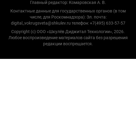
Главный редактор: Комаровская А. В.
Контактные данные для государственных органов (в том
числе, для Роскомнадзора): Эл. почта:
digital_vokrugsveta@shkulev.ru телефон: +7(495) 633-57-57
Copyright (с) ООО «Шкулёв Диджитал Технологии», 2026.
Любое воспроизведение материалов сайта без разрешения
редакции воспрещается.