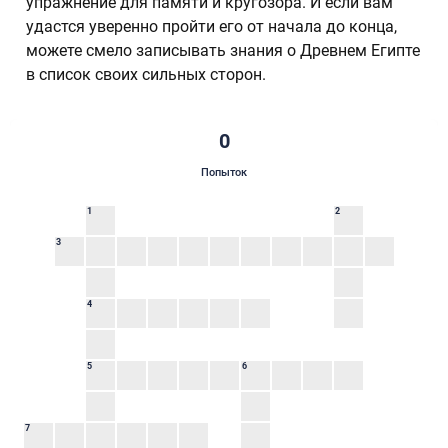
упражнение для памяти и кругозора. И если вам
удастся уверенно пройти его от начала до конца,
можете смело записывать знания о Древнем Египте
в список своих сильных сторон.
0
Попыток
1
2
3
4
5
6
7