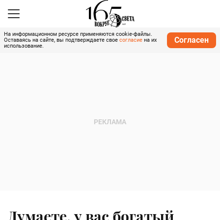
На информационном ресурсе применяются cookie-файлы.
Согласен
Оставаясь на сайте, вы подтверждаете свое
согласие
на их
использование.
Думаете, у вас богатый