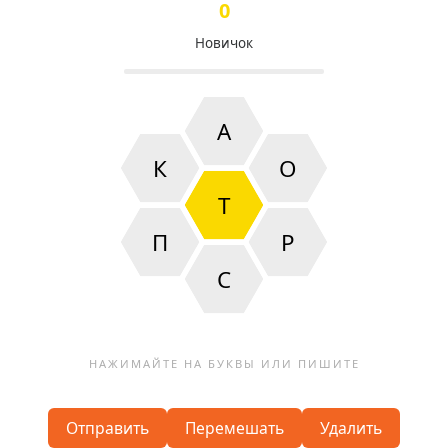
0
Новичок
А
К
О
Т
П
Р
С
Отправить
Перемешать
Удалить