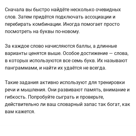
Сначала вы быстро найдёте несколько очевидных
слов. Затем придётся подключать ассоциации и
перебирать комбинации. Иногда помогает просто
посмотреть на буквы по-новому.
За каждое слово начисляются баллы, а длинные
варианты ценятся выше. Особое достижение — слова,
в которых используются все семь букв. Их называют
панграммами, и найти их удаётся не всегда.
Такие задания активно используют для тренировки
речи и мышления. Они развивают память, внимание и
гибкость. Попробуйте сыграть и проверьте,
действительно ли ваш словарный запас так богат, как
вам кажется.