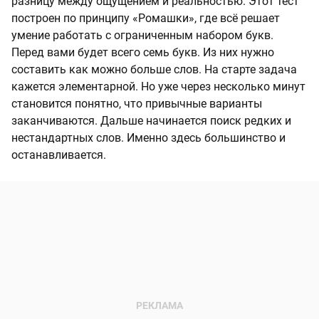
разницу между ощущением и реальностью. Этот тест
построен по принципу «Ромашки», где всё решает
умение работать с ограниченным набором букв.
Перед вами будет всего семь букв. Из них нужно
составить как можно больше слов. На старте задача
кажется элементарной. Но уже через несколько минут
становится понятно, что привычные варианты
заканчиваются. Дальше начинается поиск редких и
нестандартных слов. Именно здесь большинство и
останавливается.