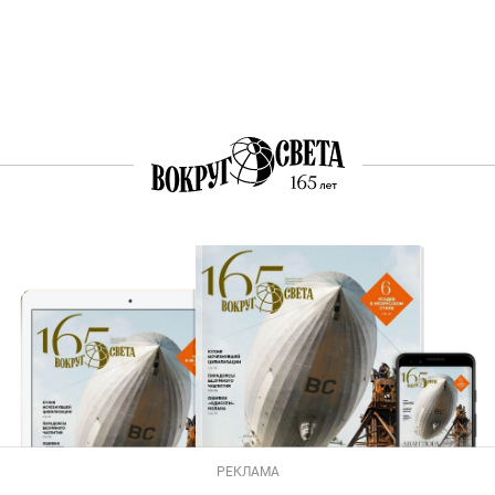
РЕКЛАМА