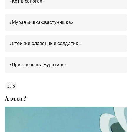
«Кот в сапогах»
«Муравьишка-хвастунишка»
«Стойкий оловянный солдатик»
«Приключения Буратино»
3 / 5
А этот?