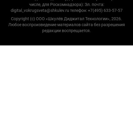
числе, для Роскомнадзора): Эл. почта:
digital_vokrugsveta@shkulev.ru телефон: +7(495) 633-57-57
Copyright (с) ООО «Шкулёв Диджитал Технологии», 2026.
Любое воспроизведение материалов сайта без разрешения
редакции воспрещается.