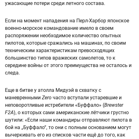
ужасающие потери среди летного состава.
Если на момент нападения на Перл-Харбор японское
военно-морское командование имело в своем
распоряжении необходимое количество опытных
пилотов, которые сражались на машинах, по своим
техническим характеристикам превосходящих
большинство типов вражеских самолетов, то к
середине войны от этого преимущества не осталось и
следа.
Еще в битве у атолла Мидуэй в схватку с
маневренными
Zero
часто вступали устаревшие и
неповоротливые истребители «Буффало» (
Brewster
F2A
), о которых сами американские лётчики грустно
шутили: «Если наши командиры отправляют пилота в
бой на „Буффало“, то они с полным основанием могут
вычеркивать его из списков части ещё до того, как