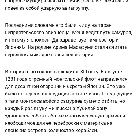
спорол с мундира знаки отличия, сел в истребитель и
повёл за собой ударную авиагруппу.
Последними словами его были: «Иду на таран
неприятельского авианосца. Меня ведет путь самурая,
и потому я спокоен. Да здравствует император и
Япония!». На родине Арима Масафуми стали считать
первым камикадзе новейшей истории.
История этого слова восходит к XIII веку. В августе
1281 года огромный монгольский флот направлялся
для десантной операции к берегам Японии. Это уже
была не первая экспедиция захватчиков. Предыдущие
атаки монголов войско самураев сумело отбить, но
каждый раз внуку Чингисхана Хубилай-хану
удавалось собрать более многочисленную армию и
необходимое для ее переброски с материка на
японские острова количество кораблей.