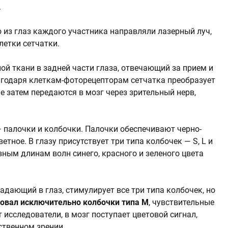
.
 из глаз каждого участника направляли лазерный луч,
етки сетчатки.
ой ткани в задней части глаза, отвечающий за прием и
агодаря клеткам-фоторецепторам сетчатка преобразует
е затем передаются в мозг через зрительный нерв,
 палочки и колбочки. Палочки обеспечивают черно-
етное. В глазу присутствует три типа колбочек — S, L и
зным длинам волн синего, красного и зеленого цвета
адающий в глаз, стимулирует все три типа колбочек, но
ровал исключительно колбочки типа М
, чувствительные
 исследователи, в мозг поступает цветовой сигнал,
ственном зрении.