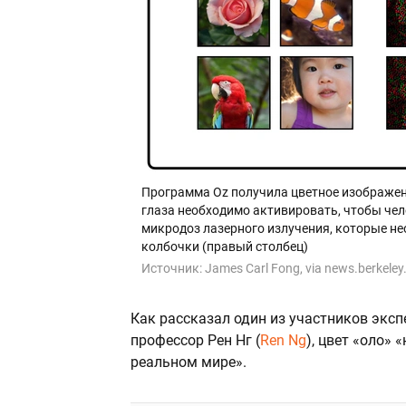
Программа Oz получила цветное изображени
глаза необходимо активировать, чтобы чел
микродоз лазерного излучения, которые не
колбочки (правый столбец)
Источник:
James Carl Fong, via
news.berkeley
Как рассказал один из участников эксп
профессор Рен Нг (
Ren Ng
), цвет «оло»
реальном мире».