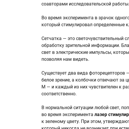
соавторами исследовательской работы
Во время эксперимента в зрачок одного
который стимулировал определенные кл
Сетчатка — это светочувствительный сл
обработку зрительной информации. Бл
свет в электрические импульсы, которы
позволяя нам видеть.
Существует два вида фоторецепторов —
белое зрение, а колбочки отвечают за цв
M — и каждый из них чувствителен к ра
соответственно.
В нормальной ситуации любой свет, поп
во время эксперимента
лазер стимули
к зеленому цвету. При этом, утверждают
который никогда не возникает при есте