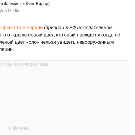
ор Флеминг и Кинг Видор)
gion Media
ерситета в Беркли
(
признан в РФ нежелательной
 что открыла новый цвет, который прежде никогда не
зеленый цвет «оло» нельзя увидеть невооруженным
ляции.