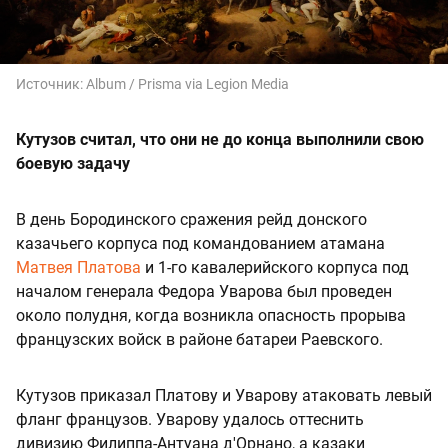
Источник:
Album / Prisma via Legion Media
Кутузов считал, что они не до конца выполнили свою
боевую задачу
В день Бородинского сражения рейд донского
казачьего корпуса под командованием атамана
Матвея Платова
и 1-го кавалерийского корпуса под
началом генерала Федора Уварова был проведен
около полудня, когда возникла опасность прорыва
французских войск в районе батареи Раевского.
Кутузов приказал Платову и Уварову атаковать левый
фланг французов. Уварову удалось оттеснить
дивизию Филиппа-Антуана д'Орнано, а казаки