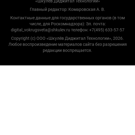
«Шкулёв Диджитал Технологии»
Главный редактор: Комаровская А. В.
Контактные данные для государственных органов (в том
числе, для Роскомнадзора): Эл. почта:
digital_vokrugsveta@shkulev.ru телефон: +7(495) 633-57-57
Copyright (с) ООО «Шкулёв Диджитал Технологии», 2026.
Любое воспроизведение материалов сайта без разрешения
редакции воспрещается.