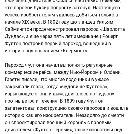
плачевно: двигатель оказался настолько тяжелым,
что паровой буксир попросту затонул. Настоящего
успеха изобретателям удалось добиться только в
начале XIX века. В 1802 году шотландец Уильям
Саймингтон продемонстрировал пароход «Шарлотта
Дундас», а еще через пять лет американец Роберт
Фултон построил первый пароход, вошедший в
историю под названием «Клермонт».
Пароход Фултона начал выполнять регулярные
коммерческие рейсы между Нью-Йорком и Олбани.
Газеты писали, что многие лодочники в ужасе
закрывали глаза, когда «чудовище Фултона»,
изрыгающее огонь и дым, двигалось по Гудзону
против ветра и течения. В 1809 году Фултон
запатентовал конструкцию своего парохода и вошел в
историю как его изобретатель. Незадолго до смерти
он спроектировал военный корабль с паровым
двигателем «Фултон Первый», также известный под