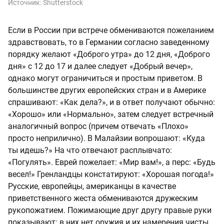
Источник:
Shutterstock
Если в России при встрече обмениваются пожеланием
здравствовать, то в Германии согласно заведенному
порядку желают «Доброго утра» до 12 дня, «Доброго
дня» с 12 до 17 и далее следует «Добрый вечер»,
однако могут ограничиться и простым приветом. В
большинстве других европейских стран и в Америке
спрашивают: «Как дела?», и в ответ получают обычно:
«Хорошо» или «Нормально», затем следует встречный
аналогичный вопрос (причем отвечать «Плохо»
просто неприлично). В Малайзии вопрошают: «Куда
ты идешь?» На что отвечают расплывчато:
«Погулять». Еврей пожелает: «Мир вам!», а перс: «Будь
весел!» Гренландцы констатируют: «Хорошая погода!»
Русские, европейцы, американцы в качестве
приветственного жеста обмениваются дружеским
рукопожатием. Пожимающие друг другу правые руки
показывают: в них нет оружия и их намерения чисты.