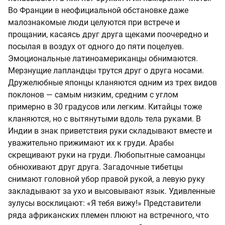
Во Франции в неофициальной обстановке даже
малознакомые люди целуются при встрече и
прощании, касаясь друг друга щеками поочередно и
посылая в воздух от одного до пяти поцелуев.
Эмоциональные латиноамериканцы обнимаются.
Мерзнущие лапландцы трутся друг о друга носами.
Дружелюбные японцы кланяются одним из трех видов
поклонов — самым низким, средним с углом
примерно в 30 градусов или легким. Китайцы тоже
кланяются, но с вытянутыми вдоль тела руками. В
Индии в знак приветствия руки складывают вместе и
уважительно прижимают их к груди. Арабы
скрещивают руки на груди. Любопытные самоанцы
обнюхивают друг друга. Загадочные тибетцы
снимают головной убор правой рукой, а левую руку
закладывают за ухо и высовывают язык. Удивленные
зулусы восклицают: «Я тебя вижу!» Представители
ряда африканских племен плюют на встречного, что