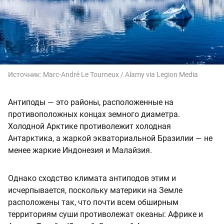
Источник:
Marc-André Le Tourneux / Alamy via Legion Media
Антиподы — это районы, расположенные на
противоположных концах земного диаметра.
Холодной Арктике противолежит холодная
Антарктика, а жаркой экваториальной Бразилии — не
менее жаркие Индонезия и Малайзия.
Однако сходство климата антиподов этим и
исчерпывается, поскольку материки на Земле
расположены так, что почти всем обширным
территориям суши противолежат океаны: Африке и