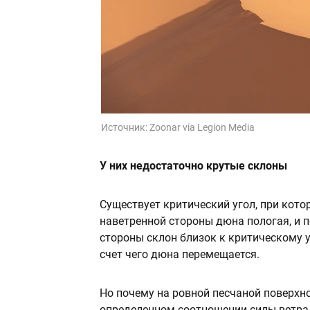
Источник:
Zoonar via Legion Media
У них недостаточно крутые склоны
Существует критический угол, при кото
наветренной стороны дюна пологая, и п
стороны склон близок к критическому у
счет чего дюна перемещается.
Но почему на ровной песчаной поверхн
определенном соотношении силы ветра 