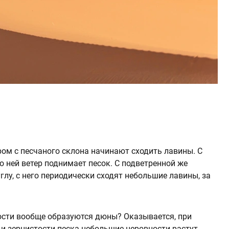
ром с песчаного склона начинают сходить лавины. С
о ней ветер поднимает песок. С подветренной же
глу, с него периодически сходят небольшие лавины, за
ости вообще образуются дюны? Оказывается, при
и зернистости песка небольшие неровности растут,