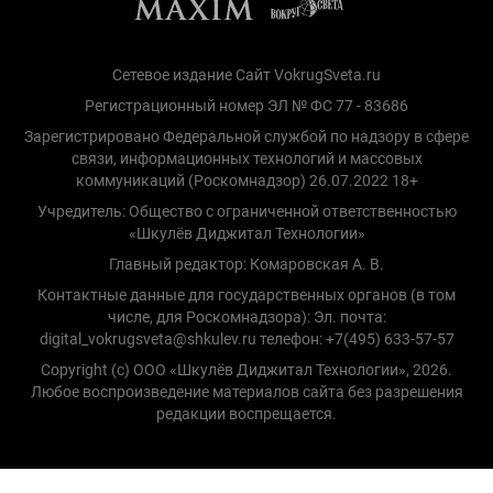
Сетевое издание Сайт VokrugSveta.ru
Регистрационный номер ЭЛ № ФС 77 - 83686
Зарегистрировано Федеральной службой по надзору в сфере
связи, информационных технологий и массовых
коммуникаций (Роскомнадзор) 26.07.2022 18+
Учредитель: Общество с ограниченной ответственностью
«Шкулёв Диджитал Технологии»
Главный редактор: Комаровская А. В.
Контактные данные для государственных органов (в том
числе, для Роскомнадзора): Эл. почта:
digital_vokrugsveta@shkulev.ru телефон: +7(495) 633-57-57
Copyright (с) ООО «Шкулёв Диджитал Технологии», 2026.
Любое воспроизведение материалов сайта без разрешения
редакции воспрещается.