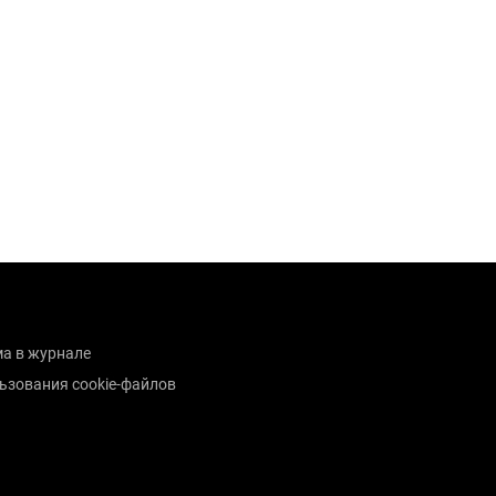
а в журнале
ьзования cookie-файлов