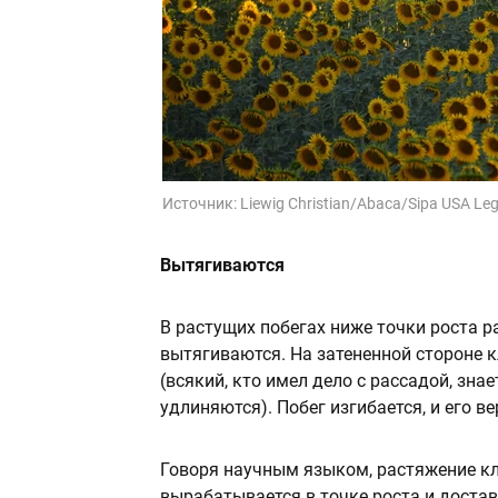
Источник:
Liewig Christian/Abaca/Sipa USA Le
Вытягиваются
В растущих побегах ниже точки роста р
вытягиваются. На затененной стороне 
(всякий, кто имел дело с рассадой, зна
удлиняются). Побег изгибается, и его в
Говоря научным языком, растяжение к
вырабатывается в точке роста и доста