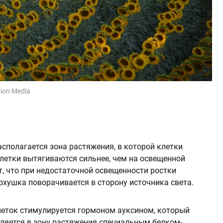
gion Media
асполагается зона растяжения, в которой клетки
клетки вытягиваются сильнее, чем на освещенной
ет, что при недостаточной освещенности ростки
ерхушка поворачивается в сторону источника света.
леток стимулируется гормоном ауксином, который
вляется в зону растяжения специальным белком-