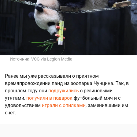
Источник:
VCG via Legion Media
Ранее мы уже рассказывали о приятном
времяпровождении панд из зоопарка Чунцина. Так, в
прошлом году они
подружились
с резиновыми
утятами,
получили в подарок
футбольный мяч и с
удовольствием
играли с опилками
, заменившими им
снег.