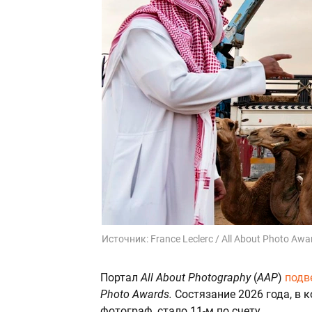
Источник:
France Leclerc / All About Photo Aw
Портал
All About Photography
(
AAP
)
подв
Photo Awards.
Состязание 2026 года, в
фотограф, стало 11-м по счету.